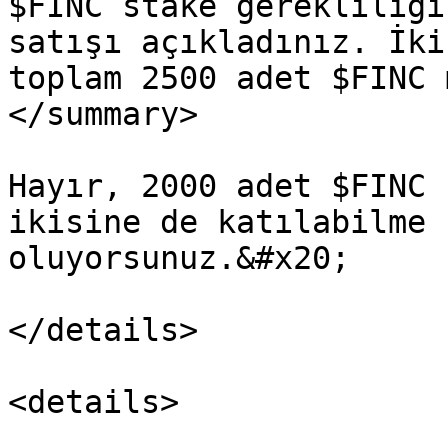
$FINC stake gerekliliği
satışı açıkladınız. İki
toplam 2500 adet $FINC 
</summary>

Hayır, 2000 adet $FINC 
ikisine de katılabilme 
oluyorsunuz.&#x20;

</details>

<details>
