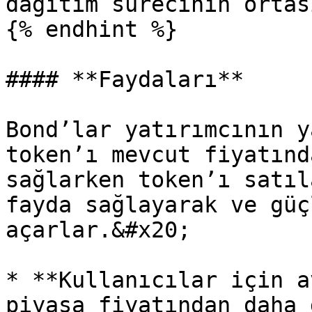
dağıtım sürecinin ortas
{% endhint %}

#### **Faydaları**

Bond’lar yatırımcının y
token’ı mevcut fiyatınd
sağlarken token’ı satıl
fayda sağlayarak ve güç
açarlar.&#x20;

* **Kullanıcılar için a
piyasa fiyatından daha 