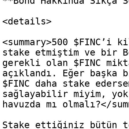
**Bond Hakkında Sıkça S
<details>

<summary>500 $FINC’i ki
stake etmiştim ve bir B
gerekli olan $FINC mikt
açıklandı. Eğer başka b
$FINC daha stake ederse
sağlayabilir miyim, yok
havuzda mı olmalı?</sum
Stake ettiğiniz bütün t